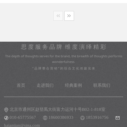
思 度 服 务 品 牌 维 度 演 绎 精 彩
The depth of thoughts serves for the brand, the breadth of thoughts performs
wonderfulness.
“ 品 牌 整 合 营 销 ” 的 综 合 文 化 传 媒 实 体
首页
走进我们
经典案例
联系我们
北京市通州区赵登禹大街富力运河十号B02-1-818室
010-65775567
18600386933
1853916756
haiantian@sina.com