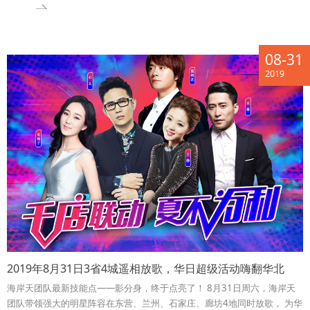
08-31
2019
2019年8月31日3省4城遥相放歌，华日超级活动嗨翻华北
海岸天团队最新技能点——影分身，终于点亮了！ 8月31日周六，海岸天
团队带领强大的明星阵容在东营、兰州、石家庄、廊坊4地同时放歌， 为华