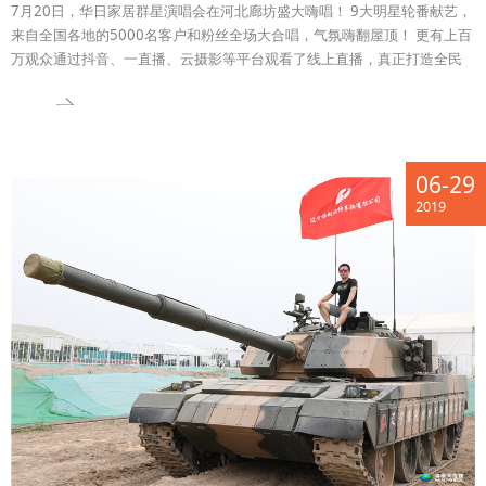
7月20日，华日家居群星演唱会在河北廊坊盛大嗨唱！ 9大明星轮番献艺，
来自全国各地的5000名客户和粉丝全场大合唱，气氛嗨翻屋顶！ 更有上百
万观众通过抖音、一直播、云摄影等平台观看了线上直播，真正打造全民
狂欢盛会！
06-29
2019